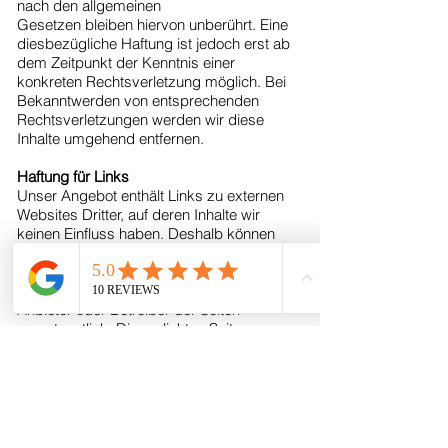
nach den allgemeinen
Gesetzen bleiben hiervon unberührt. Eine
diesbezügliche Haftung ist jedoch erst ab
dem Zeitpunkt der Kenntnis einer
konkreten Rechtsverletzung möglich. Bei
Bekanntwerden von entsprechenden
Rechtsverletzungen werden wir diese
Inhalte umgehend entfernen.
Haftung für Links
Unser Angebot enthält Links zu externen
Websites Dritter, auf deren Inhalte wir
keinen Einfluss haben. Deshalb können
wir für diese fremden Inhalte auch keine
Gewähr übernehmen. Für die Inhalte der
verlinkten Seiten ist stets der jeweilige
Anbieter oder Betreiber der Seiten
verantwortlich. Die verlinkten Seiten
wurden zum Zeitpunkt der Verlinkung auf
mögliche Rechtsverstöße überprüft.
Rechtswidrige Inhalte waren zum
Zeitpunkt der Verlinkung nicht erkennbar.
Eine permanente inhaltliche Kontrolle der
verlinkten Seiten ist jedoch ohne konkrete